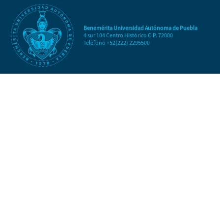
Benemérita Universidad Autónoma de Puebla
4 sur 104 Centro Histórico C.P. 72000
Teléfono +52(222) 2295500