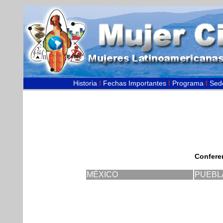
Historia
I
Fechas Importantes
I
Programa
I
Sed
Confere
MÉXICO
PUEBL